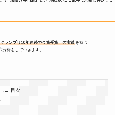
グランプリ10年連続で金賞受賞
」の実績
を持つ、
底分析をしていきます。
目次
ト